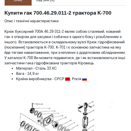
Купити гак 700.46.29.011-2 трактора К-700
Опис і технічні характеристики
Крюк буксирний 700А.46.29.011-2 являє собою сталевий, кований
гак з отвором для засувки і собачки з одного боку і різьбленням з
іншого. Встановлюється в складальному вузлі Крюк гідрофікований
(посилання) тракторів К-700, К-701 і є основною запчастина на яку
йде тягове навантаження, при зчепленні з додатковим обладнанням.
У
каталозі К-700
Ви можете подивитися, де і як встановлюються інші
запчастини гака гідрофікована тракторів Кіровець.
Матеріал - Сталь 33 ХС
Вага - 14,9 кг
Країна виробництва - СРСР
, Росія