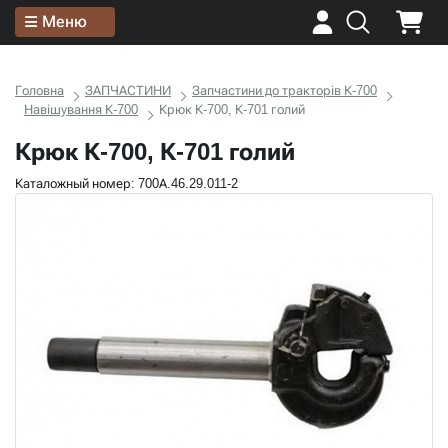
Меню
Головна
ЗАПЧАСТИНИ
Запчастини до тракторів К-700
Навішування К-700
Крюк К-700, К-701 голий
Крюк К-700, К-701 голий
Каталожный номер: 700А.46.29.011-2