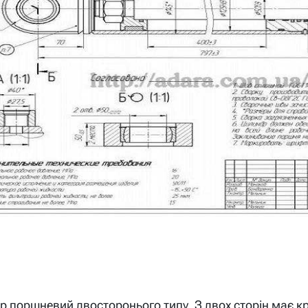
р поршневий двосторонього типу. З двох сторін має кр