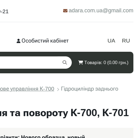
adara.com.ua@gmail.com
9-21
Особистий кабінет
UA
RU
Товарів: 0 (0.00 грн.)
ове управління К-700
Гідроциліндр заднього
я та повороту К-700, К-701
ріанти:
Нового образца, новый