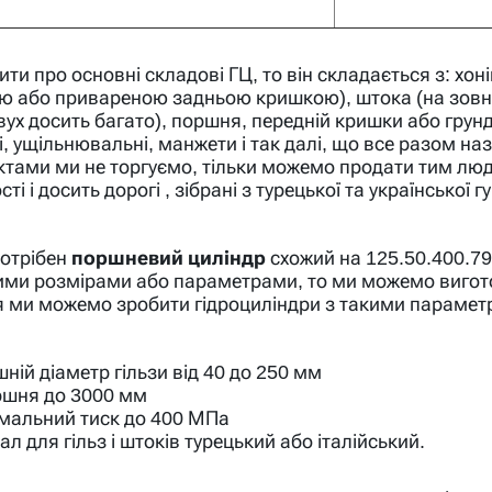
ти про основні складові ГЦ, то він складається з: хоні
ю або привареною задньою кришкою), штока (на зовні
 вух досить багато), поршня, передній кришки або грун
, ущільнювальні, манжети і так далі, що все разом н
ами ми не торгуємо, тільки можемо продати тим людям
ті і досить дорогі , зібрані з турецької та української 
отрібен
поршневий циліндр
схожий на 125.50.400.79
шими розмірами або параметрами, то ми можемо виго
 ми можемо зробити гідроциліндри з такими параме
шній діаметр гільзи від 40 до 250 мм
ршня до 3000 мм
альний тиск до 400 МПа
ал для гільз і штоків турецький або італійський.