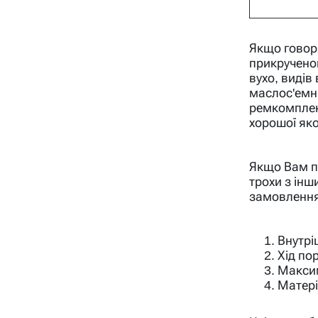
Якщо говори
прикручено
вухо, видів
маслос'емні
ремкомплект
хорошої якос
Якщо Вам п
трохи з ін
замовлення
Внутрі
Хід по
Максим
Матері