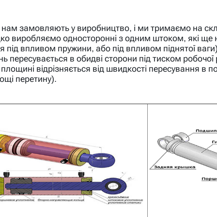
 нам замовляють у виробництво, і ми тримаємо на скл
дко виробляємо односторонні з одним штоком, які ще
я під впливом пружини, або під впливом піднятої ваги
ь пересувається в обидві сторони під тиском робочої
площині відрізняється від швидкості пересування в п
ощі перетину).