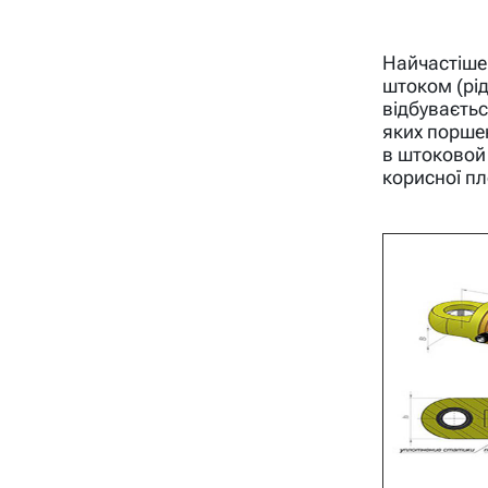
Найчастіше
штоком (рі
відбуваєтьс
яких поршен
в штоковой 
корисної пл