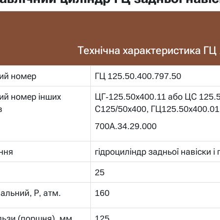
Технічна характеристика ГЦ 
ий номер
ГЦ 125.50.400.797.50
ий номер інших
ЦГ-125.50х400.11 або ЦС 125.
в
С125/50х400, ГЦ125.50х400.01
700А.34.29.000
ння
гідроциліндр задньої навіски і
25
альний, Р, атм.
160
льзи (поршня), мм
125