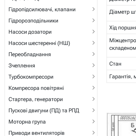
Гідропідсилювачі, клапани
Діаметр ш
Гідророзподільники
Хід поршн
Насоси дозатори
Міжцентро
Насоси шестеренні (НШ)
складеном
Переобладнання
Стан
Зчеплення
Гарантія, 
Турбокомпресори
Компресора повітряні
Стартера, генератори
Пускові двигуни (ПД) та РПД
Моторна група
Приводи вентиляторів