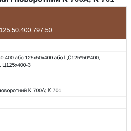
125.50.400.797.50
50.400 або 125х50х400 або ЦС125*50*400,
, Ц125х400-3
 поворотний К-700А; К-701