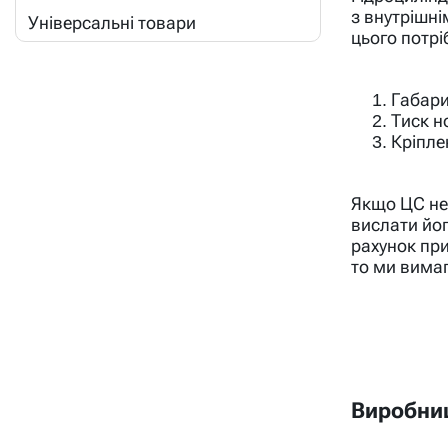
з внутрішні
Універсальні товари
цього потрі
Габари
Тиск н
Кріпле
Якщо ЦС нем
вислати йо
рахунок пр
то ми вима
Виробниц