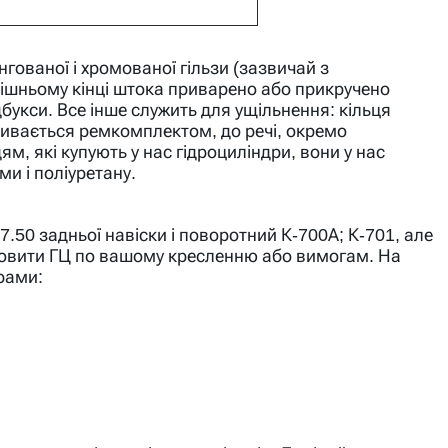
нгованої і хромованої гільзи (зазвичай з
шньому кінці штока приварено або прикручено
дбукси. Все інше служить для ущільнення: кільця
азивається ремкомплектом, до речі, окремо
, які купують у нас гідроциліндри, вони у нас
гуми і поліуретану.
7.50 задньої навіски і поворотний К-700А; К-701, але
товити ГЦ по вашому кресленню або вимогам. На
трами: