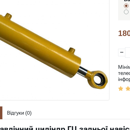
180
Міні
теле
інфо
Відгуки (
0
)
авлічний циліндр ГЦ задньої навіс