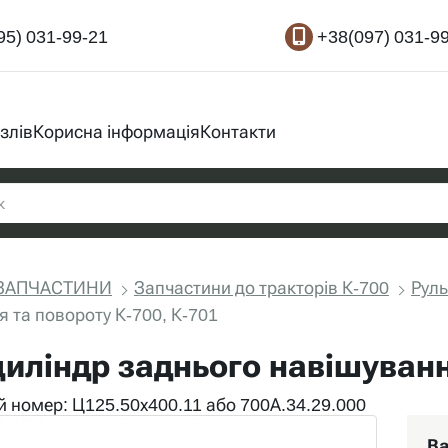
95) 031-99-21
+38(097) 031-9
злів
Корисна інформація
Контакти
ЗАПЧАСТИНИ
Запчастини до тракторів К-700
Руль
 та повороту К-700, К-701
циліндр заднього навішуванн
 номер: Ц125.50х400.11 або 700А.34.29.000
Ва