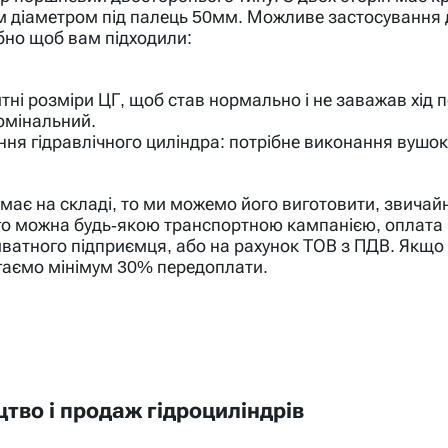
м діаметром під палець 50мм. Можливе застосування да
бно щоб вам підходили:
тні розміри ЦГ, щоб став нормально і не заважав хід 
омінальний.
ння гідравлічного циліндра: потрібне виконання вушок 
ає на складі, то ми можемо його виготовити, звичайно
го можна будь-якою транспортною кампанією, оплата м
иватного підприємця, або на рахунок ТОВ з ПДВ. Якщо
гаємо мінімум 30% передоплати.
тво і продаж гідроциліндрів