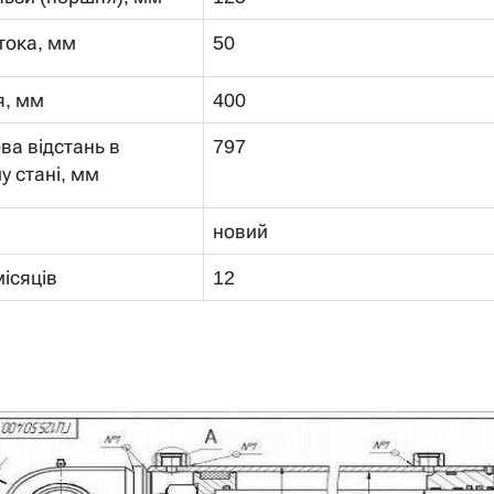
тока, мм
50
я, мм
400
ва відстань в
797
у стані, мм
новий
місяців
12