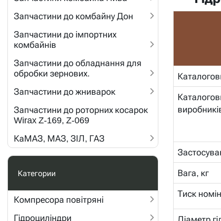
Запчастини до комбайну Дон
Запчастини до імпортних
комбайнів
Запчастини до обладнання для
обробки зернових.
Каталогов
Запчастини до жниварок
Каталогов
виробникі
Запчастини до роторних косарок
Wirax Z-169, Z-069
КаМАЗ, МАЗ, ЗІЛ, ГАЗ
Застосува
Вага, кг
Категории
Тиск номін
Компресора повітряні
Гідроциліндри
Діаметр гі