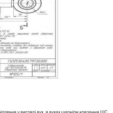
іплення у вигляді вух, в вухах шарніри ковзання ШС