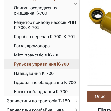
Двигун, охолодження,
очищення К-700
Редуктор приводу насосів РПН
К-700, К-701
Коробка передач К-700, К-701
Рама, промопора
Міст, трансмісія К-700
Рульове управління К-700
Навішування К-700
Гідравлічне обладнання К-700
Електрообладнання К-700
Опис
Запчастини до тракторів Т-150
Гідр
Запчастини комбайна Нива