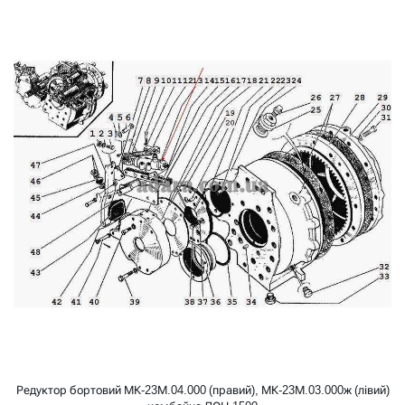
Редуктор бортовий МК-23М.04.000 (правий), МК-23М.03.000ж (лівий)