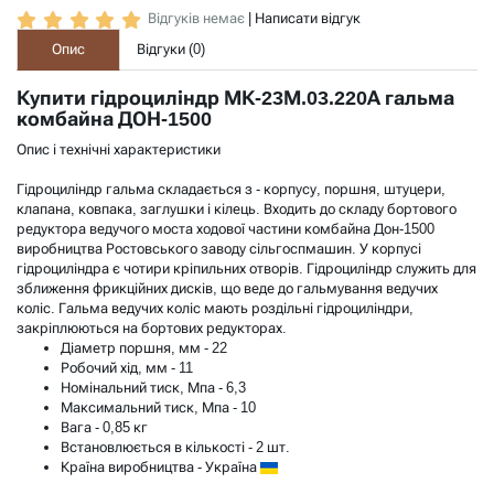
Відгуків немає
|
Написати відгук
Опис
Відгуки (
0
)
Купити гідроциліндр МК-23М.03.220А гальма
комбайна ДОН-1500
Опис і технічні характеристики
Гідроциліндр гальма складається з - корпусу, поршня, штуцери,
клапана, ковпака, заглушки і кілець. Входить до складу бортового
редуктора ведучого моста ходової частини комбайна Дон-1500
виробництва Ростовського заводу сільгоспмашин. У корпусі
гідроциліндра є чотири кріпильних отворів. Гідроциліндр служить для
зближення фрикційних дисків, що веде до гальмування ведучих
коліс. Гальма ведучих коліс мають роздільні гідроциліндри,
закріплюються на бортових редукторах.
Діаметр поршня, мм - 22
Робочий хід, мм - 11
Номінальний тиск, Мпа - 6,3
Максимальний тиск, Мпа - 10
Вага - 0,85 кг
Встановлюється в кількості - 2 шт.
Країна виробництва - Україна