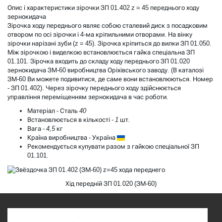
Опис і характеристики зірочки ЗП 01.402 z = 45 переднього ходу
зернокидача
Зірочка ходу переднього являє собою сталевий диск з посадковим
отвором по осі зірочки і 4-ма кріпильними отворами. На вінку
зірочки нарізані зуби (z = 45). Зірочка кріпиться до вилки ЗП 01.050.
Між зірочкою і виделкою встановлюється гайка спеціальна ЗП
01.101. Зірочка входить до складу ходу переднього ЗП 01.020
зернокидача ЗМ-60 виробництва Оріхівського заводу. (В
каталозі
ЗМ-60
Ви можете подивитися, де саме вони встановлюються. Номер
- ЗП 01.402). Через зірочку переднього ходу здійснюється
управління переміщенням зернокидача в час роботи.
Матеріал -
Сталь 40
Встановлюється в кількості -
1 шт.
Вага -
4,5 кг
Країна виробництва -
Україна
Рекомендується купувати разом з гайкою спеціальної ЗП
01.101.
Хід передній ЗП 01.020 (ЗМ-60)