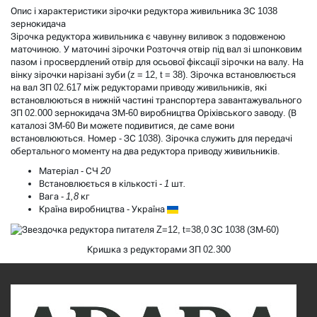
Опис і характеристики зірочки редуктора живильника ЗС 1038
зернокидача
Зірочка редуктора живильника є чавунну виливок з подовженою
маточиною. У маточині зірочки Розточчя отвір під вал зі шпонковим
пазом і просвердлений отвір для осьової фіксації зірочки на валу. На
вінку зірочки нарізані зуби (z = 12, t = 38). Зірочка встановлюється
на вал ЗП 02.617 між редукторами приводу живильників, які
встановлюються в нижній частині транспортера завантажувального
ЗП 02.000 зернокидача ЗМ-60 виробництва Оріхівського заводу. (В
каталозі ЗМ-60
Ви можете подивитися, де саме вони
встановлюються. Номер - ЗС 1038). Зірочка служить для передачі
обертального моменту на два редуктора приводу живильників.
Матеріал -
СЧ 20
Встановлюється в кількості -
1 шт.
Вага -
1,8 кг
Країна виробництва -
Україна
Кришка з редукторами ЗП 02.300