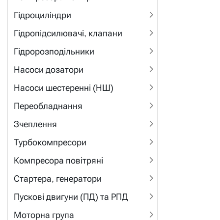
Гідроциліндри
Гідропідсилювачі, клапани
Гідророзподільники
Насоси дозатори
Насоси шестеренні (НШ)
Переобладнання
Зчеплення
Турбокомпресори
Компресора повітряні
Стартера, генератори
Пускові двигуни (ПД) та РПД
Моторна група