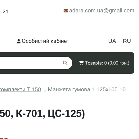
adara.com.ua@gmail.com
9-21
Особистий кабінет
UA
RU
Товарів: 0 (0.00 грн.)
омплекти Т-150
Манжета гумова 1-125х105-10
0, К-701, ЦС-125)