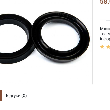
58.
Міні
теле
інфо
Відгуки (
0
)