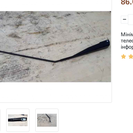
86.
Міні
теле
інфо