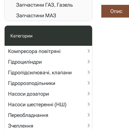
Запчастини ГАЗ, Газель
Опис
Запчастини МАЗ
Категории
Компресора повітряні
Гідроциліндри
Гідропідсилювачі, клапани
Гідророзподільники
Насоси дозатори
Насоси шестеренні (НШ)
Переобладнання
Зчеплення