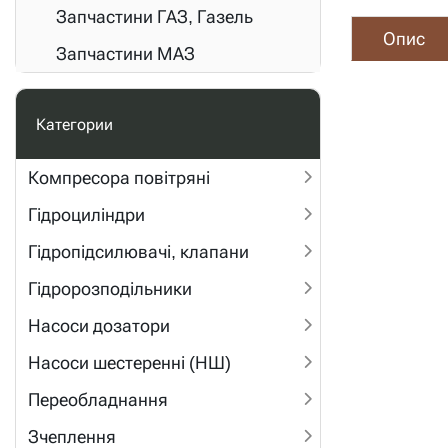
Запчастини ГАЗ, Газель
Опис
Запчастини МАЗ
Категории
Компресора повітряні
Гідроциліндри
Гідропідсилювачі, клапани
Гідророзподільники
Насоси дозатори
Насоси шестеренні (НШ)
Переобладнання
Зчеплення