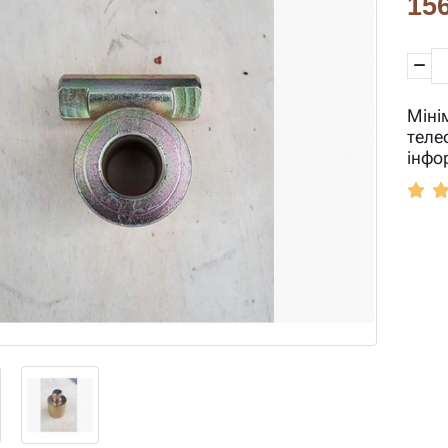
156
Міні
теле
інфо