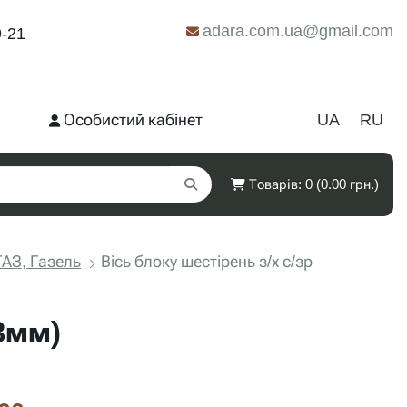
adara.com.ua@gmail.com
9-21
Особистий кабінет
UA
RU
Товарів: 0 (0.00 грн.)
АЗ, Газель
Вісь блоку шестірень з/х с/зр
23мм)