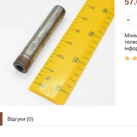
57.
Міні
теле
інфо
Відгуки (
0
)