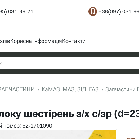
95) 031-99-21
+38(097) 031-9
злів
Корисна інформація
Контакти
ЗАПЧАСТИНИ
КаМАЗ, МАЗ, ЗІЛ, ГАЗ
Запчастини Г
локу шестірень з/х с/зр (d=
 номер: 52-1701090