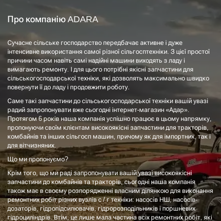
Про компанію ADARA
Сучасне сільське господарство передбачає активне і дуже
інтенсивне використання самої різної сільгосптехніки. З цієї простої
причини часом навіть самі надійні машини виходять з ладу і
вимагають ремонту. І для цього потрібні якісні запчастини для
сільськогосподарської техніки, які дозволять максимально швидко
повернути її до ладу і продовжити роботу.
Саме такі запчастини до сільськогосподарської техніки вашій увазі
радий запропонувати вже сьогодні інтернет-магазин «Адар».
Протягом 6 років наша компанія успішно працює в цьому напрямку,
пропонуючи своїм клієнтам високоякісні запчастини для тракторів,
комбайнів та інших сільгосп машин, причому як для імпортних, так і
для вітчизняних.
Що ми пропонуємо?
Крім того, що ми раді запропонувати вашій увазі високоякісні
запчастини до комбайнів та тракторів, сьогодні наша компанія
також має в своєму розпорядженні власним ділянкою для виконання
ремонтних робіт різних вузлів с / г техніки: насосів НШ, насосів-
дозаторів, гідропідсилювачів, гідророзподільників і поршневих
гідроциліндрів. Втім, це лише мала частина всіх ремонтних робіт, які