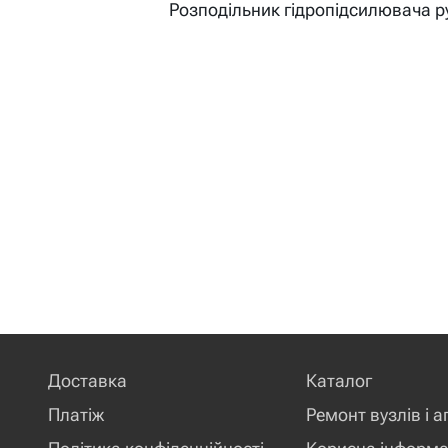
Розподільник гідропідсилювача р
Доставка
Каталог
Платіж
Ремонт вузлів і а