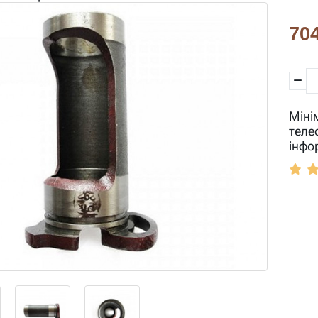
704
Міні
теле
інфо