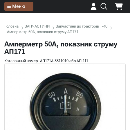
Меню
Головна
ЗАПЧАСТИНИ
Запчастини до тракторів Т-40
Амперметр 50А, показник струму АП171
Амперметр 50А, показник струму
АП171
Каталожный номер: АП171А-3811010 або АП-111