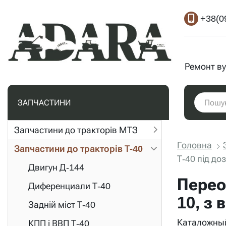
+38(0
Ремонт ву
ЗАПЧАСТИНИ
Запчастини до тракторів МТЗ
Головна
Запчастини до тракторів Т-40
Т-40 під до
Двигун Д-144
Перео
Диференциали Т-40
10, з
Задній міст Т-40
Каталожный
КПП і ВВП Т-40