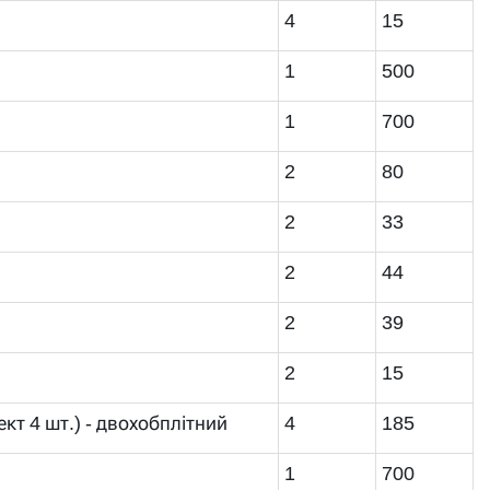
4
15
1
500
1
700
2
80
2
33
2
44
2
39
2
15
ект 4 шт.) - двохобплітний
4
185
1
700