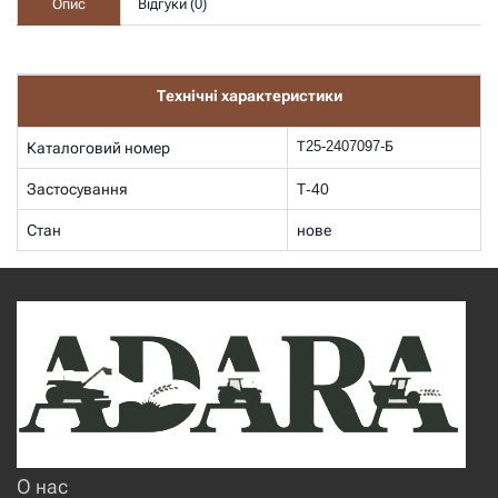
Опис
Відгуки (
0
)
Технічні характеристики
Т25-2407097-Б
Каталоговий номер
Застосування
Т-40
Стан
нове
О нас