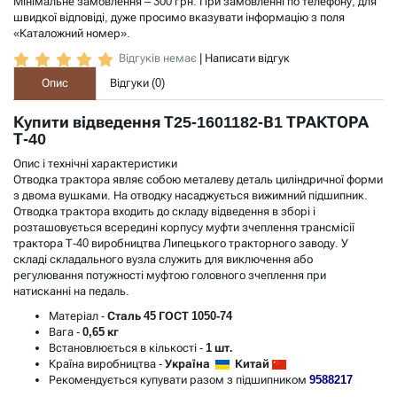
Мінімальне замовлення – 300 грн. При замовленні по телефону, для
швидкої відповіді, дуже просимо вказувати інформацію з поля
«Каталожний номер».
Відгуків немає
|
Написати відгук
Опис
Відгуки (
0
)
Купити відведення Т25-1601182-В1 ТРАКТОРА
Т-40
Опис і технічні характеристики
Отводка трактора являє собою металеву деталь циліндричної форми
з двома вушками. На отводку насаджується вижимний підшипник.
Отводка трактора входить до складу відведення в зборі і
розташовується всередині корпусу муфти зчеплення трансмісії
трактора Т-40 виробництва Липецького тракторного заводу. У
складі складального вузла служить для виключення або
регулювання потужності муфтою головного зчеплення при
натисканні на педаль.
Матеріал
-
Сталь 45 ГОСТ 1050-74
Вага
-
0,65 кг
Встановлюється в кількості
-
1 шт.
Країна виробництва -
Україна
Китай
Рекомендується купувати разом з підшипником
9588217