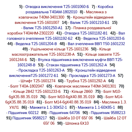
5)
-
Отводка виключення Т25-1601060-Б
7)
-
Коробка
роздавальна Т40АМ-1802010
8)
-
Маслянка з
ковпачком Т40М-3401300
9)
-
Кронштейн відведення
виключення Т25-1601007
14)
-
Валик Т25-1601210-Б1
15)
-
Валик Т25-1601250-А1
17)
-
Планка роздавальної
коробки Т40АНМ-2302220
41)
-
Отводка Т25-1601182-В1
42)
-
Вал
головного зчеплення Т25-1601192-Б2
43)
-
Веделка Т25-1601203-Б
44)
-
Веделка Т25-1601204-В
48)
-
Вал зчеплення ВВП Т50-1601232
49)
-
Ущільнююче кільце Т25-1601236
50)
-
Кільце
маслоотражательне Т25-1601238-А
51)
-
Кільце завзяте Т25-
1601244-Б
52)
-
Втулка підшипника виключення муфти ВВП Т25-
1601248-В
53)
-
Стакан підшипника Т25-1601262-А
54)
-
Прокладка Т25-1601263-А
55)
-
Кронштейн відведення
виключенняТ25-1601272-Б1
56)
-
Прокладка Т25-1601273-А
57)
-
Штифт Т25-1601274
60)
-
Трубка Т25-1601292-А
64)
-
Болт Т40А-1802047
65)
-
Ковпачок маслянки Т40М-3401301
70)
-
Кільце 2В42 Т25-1601233-Б
71)
-
Кільце 2В60
75)
-
Болт М10-
6gХ35.88.35.019
76)
-
Болт М10-6gХ40.88.35.019
80)
-
Болт М14-
6gХ35.88.35.019
81)
-
Болт М14-6gХ40.88.35.019
84)
-
Маслянка 1.3.
УХЛ1
86)
-
Манжета 1.1-30Х52-1
87)
-
Манжета 1.1-60Х85-1
88)
-
Підшипник 60212
89)
-
Підшипник 64706
90)
-
Підшипник 9588213
91)
Підшипник 9588217
92)
-
Шайба 10 ОТ 65Г 06
94)
-
Шайба 12 ОТ
65Г 06
98)
-
Шпонка 6Х10