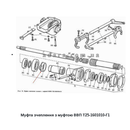
Муфта зчеплення з муфтою ВВП Т25-1601010-Г1