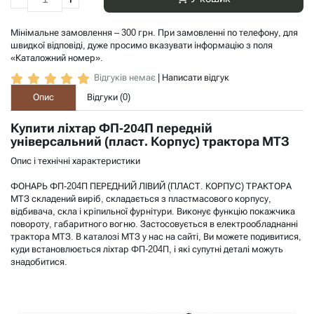
Мінімальне замовлення – 300 грн. При замовленні по телефону, для
швидкої відповіді, дуже просимо вказувати інформацію з поля
«Каталожний номер».
Відгуків немає
|
Написати відгук
Опис
Відгуки (
0
)
Купити ліхтар ФП-204П передній
універсальний (пласт. Корпус) трактора МТЗ
Опис і технічні характеристики
ФОНАРЬ ФП-204П ПЕРЕДНИЙ ЛІВИЙ (ПЛАСТ. КОРПУС) ТРАКТОРА
МТЗ складений виріб, складається з пластмасового корпусу,
відбивача, скла і кріпильної фурнітури. Виконує функцію покажчика
повороту, габаритного вогню. Застосовується в електрообладнанні
трактора МТЗ. В каталозі МТЗ у нас на сайті, Ви можете подивитися,
куди встановлюється ліхтар ФП-204П, і які супутні деталі можуть
знадобитися.