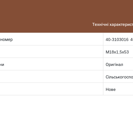
Технічні характерис
 номер
40-3103016 4
М18х1,5х53
ни
Оригінал
Сільськогосп
Нове