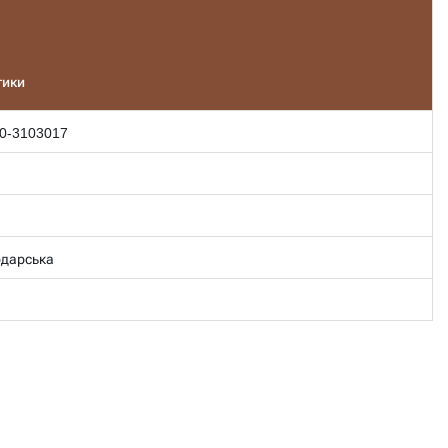
тики
0-3103017
одарська