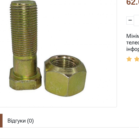
62.
Міні
теле
інфо
Відгуки (
0
)