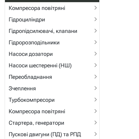
Компресора повітряні
Гідроциліндри
Гідропідсилювачі, клапани
Гідророзподільники
Насоси дозатори
Насоси шестеренні (НШ)
Переобладнання
Зчеплення
Турбокомпресори
Компресора повітряні
Стартера, генератори
Пускові двигуни (ПД) та РПД