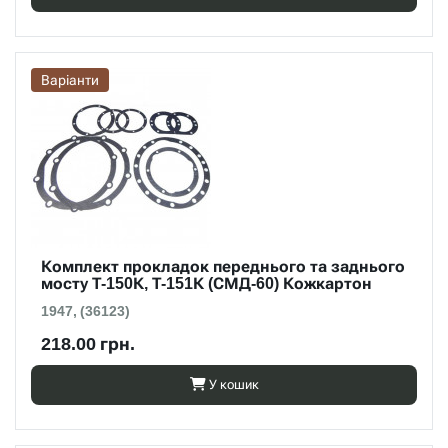
Варіанти
Комплект прокладок переднього та заднього
мосту Т-150К, Т-151К (СМД-60) Кожкартон
1947, (36123)
218.00 грн.
У кошик