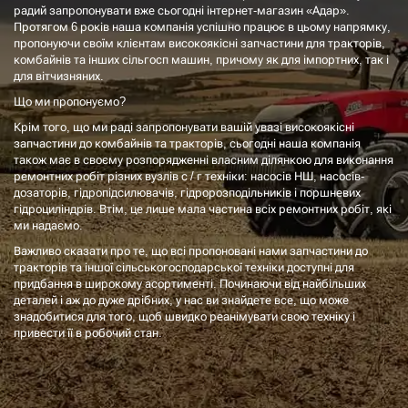
радий запропонувати вже сьогодні інтернет-магазин «Адар».
Протягом 6 років наша компанія успішно працює в цьому напрямку,
пропонуючи своїм клієнтам високоякісні запчастини для тракторів,
комбайнів та інших сільгосп машин, причому як для імпортних, так і
для вітчизняних.
Що ми пропонуємо?
Крім того, що ми раді запропонувати вашій увазі високоякісні
запчастини до комбайнів та тракторів, сьогодні наша компанія
також має в своєму розпорядженні власним ділянкою для виконання
ремонтних робіт різних вузлів с / г техніки: насосів НШ, насосів-
дозаторів, гідропідсилювачів, гідророзподільників і поршневих
гідроциліндрів. Втім, це лише мала частина всіх ремонтних робіт, які
ми надаємо.
Важливо сказати про те, що всі пропоновані нами запчастини до
тракторів та іншої сільськогосподарської техніки доступні для
придбання в широкому асортименті. Починаючи від найбільших
деталей і аж до дуже дрібних, у нас ви знайдете все, що може
знадобитися для того, щоб швидко реанімувати свою техніку і
привести її в робочий стан.