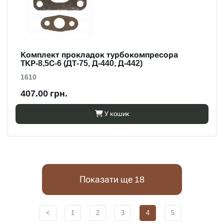
Комплект прокладок турбокомпресора
ТКР-8,5С-6 (ДТ-75, Д-440, Д-442)
1610
407.00 грн.
У кошик
Показати ще 18
<
1
2
3
4
5