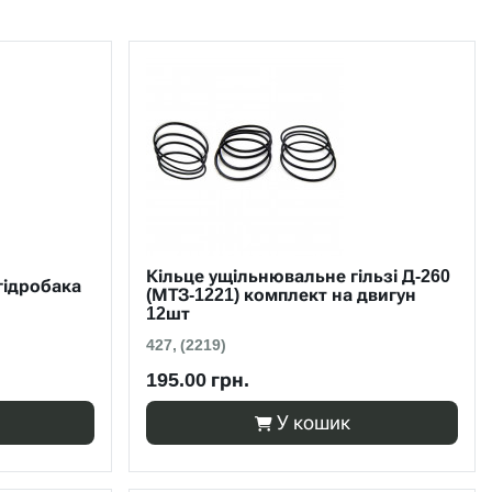
Кільце ущільнювальне гільзі Д-260
гідробака
(МТЗ-1221) комплект на двигун
12шт
427, (2219)
195.00 грн.
У кошик