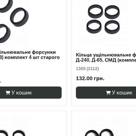
щільнювальне форсунки
Кільце ущільнювальне 
З) комплект 4 шт старого
Д-240, Д-65, СМД (компл
1305 (2112)
132.00 грн.
.
У кошик
У кошик