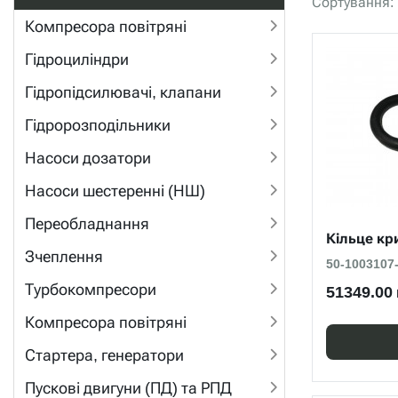
Сортування:
Компресора повітряні
Гідроциліндри
Гідропідсилювачі, клапани
Гідророзподільники
Насоси дозатори
Насоси шестеренні (НШ)
Переобладнання
Кільце кр
Зчеплення
50-1003107
Турбокомпресори
51349.00 
Компресора повітряні
Стартера, генератори
Пускові двигуни (ПД) та РПД