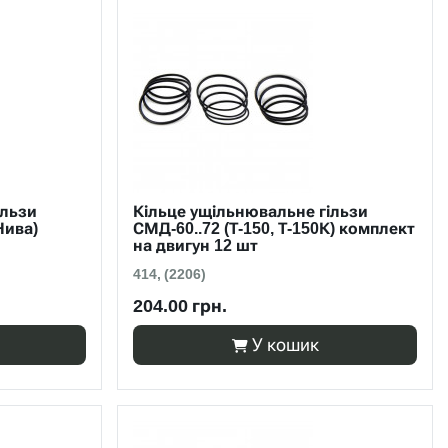
ільзи
Кільце ущільнювальне гільзи
Нива)
СМД-60..72 (Т-150, Т-150К) комплект
на двигун 12 шт
414, (2206)
204.00 грн.
У кошик