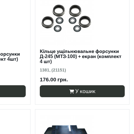
Кільце ущільнювальне форсунки
форсунки
Д-245 (МТЗ-100) + екран (комплект
ект 4шт)
4 шт)
1381, (21151)
176.00 грн.
У кошик