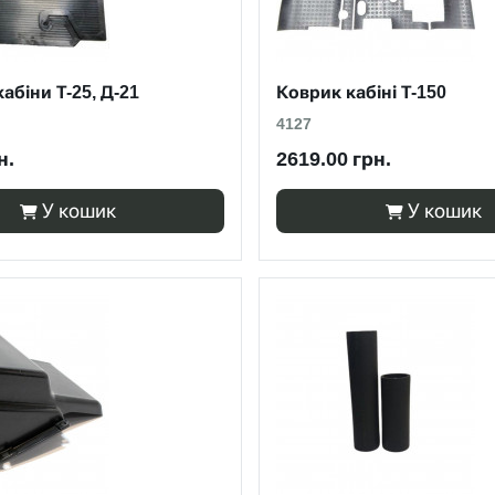
абіни Т-25, Д-21
Коврик кабіні Т-150
4127
н.
2619.00 грн.
У кошик
У кошик