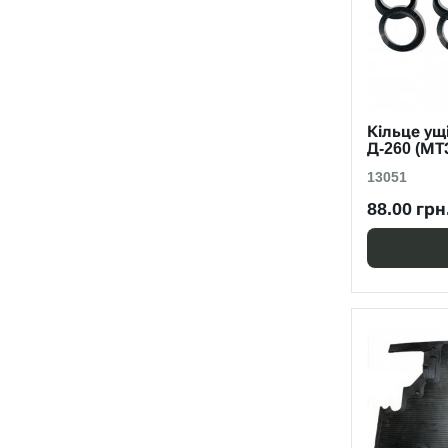
Кільце у
Д-260 (МТ
13051
88.00 грн