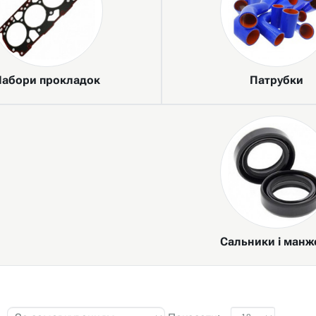
абори прокладок
Патрубки
Сальники і манж