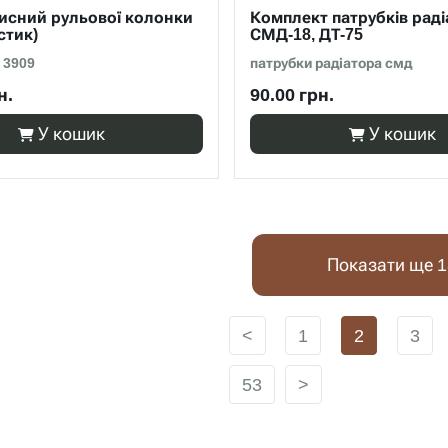
исний рульової колонки
Комплект патрубків раді
стик)
СМД-18, ДТ-75
 3909
патрубки радіатора смд
н.
90.00 грн.
У кошик
У кошик
Показати ще 1
<
1
2
3
53
>