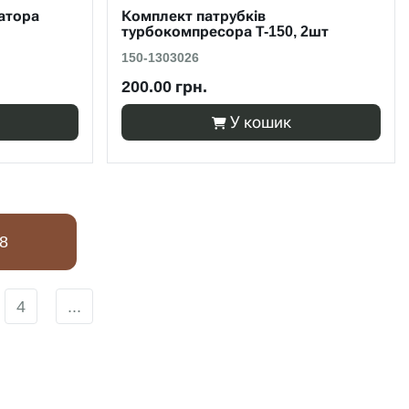
атора
Комплект патрубків
турбокомпресора Т-150, 2шт
150-1303026
200.00 грн.
У кошик
8
4
...