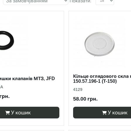
Показати:
Кільце оглядового скла 
ишки клапанів МТЗ, JFD
150.57.196-1 (Т-150)
-А
4129
грн.
58.00 грн.
У кошик
У кошик