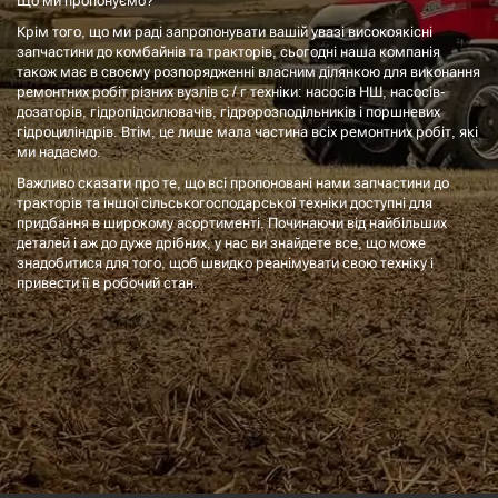
Що ми пропонуємо?
Крім того, що ми раді запропонувати вашій увазі високоякісні
запчастини до комбайнів та тракторів, сьогодні наша компанія
також має в своєму розпорядженні власним ділянкою для виконання
ремонтних робіт різних вузлів с / г техніки: насосів НШ, насосів-
дозаторів, гідропідсилювачів, гідророзподільників і поршневих
гідроциліндрів. Втім, це лише мала частина всіх ремонтних робіт, які
ми надаємо.
Важливо сказати про те, що всі пропоновані нами запчастини до
тракторів та іншої сільськогосподарської техніки доступні для
придбання в широкому асортименті. Починаючи від найбільших
деталей і аж до дуже дрібних, у нас ви знайдете все, що може
знадобитися для того, щоб швидко реанімувати свою техніку і
привести її в робочий стан.