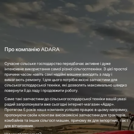
Про компанію ADARA
Сучасне сільське господарство передбачає активне і дуже
інтенсивне використання самої різної сільгосптехніки. З цієї простої
причини часом навіть самі надійні машини виходять з ладу і
вимагають ремонту. І для цього потрібні якісні запчастини для
сільськогосподарської техніки, які дозволять максимально швидко
повернути її до ладу і продовжити роботу.
Саме такі запчастини до сільськогосподарської техніки вашій увазі
радий запропонувати вже сьогодні інтернет-магазин «Адар».
Протягом 6 років наша компанія успішно працює в цьому напрямку,
пропонуючи своїм клієнтам високоякісні запчастини для тракторів,
комбайнів та інших сільгосп машин, причому як для імпортних, так і
для вітчизняних.