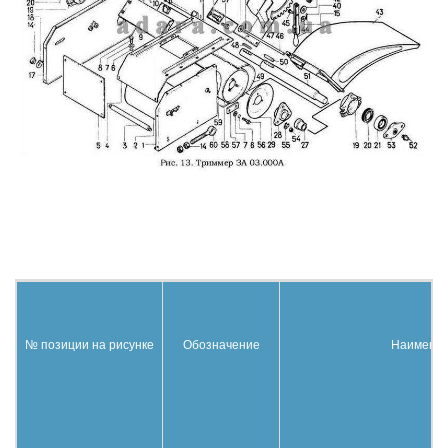
№ позиции на рисунке
Обозначение
Наимено