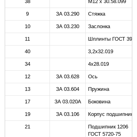
38
М12 х 30.58.099
9
ЗА 03.290
Стяжка
10
ЗА 03.230
Заслонка
11
Шплинты ГОСТ 397-7
40
3,2x32.019
34
4x28.019
12
ЗА 03.628
Ось
13
ЗА 03.604
Пружина
17
ЗА 03.020А
Боковина
19
ЗА 03.106
Корпус подшипника
21
Подшипник 1206
ГОСТ 5720-75