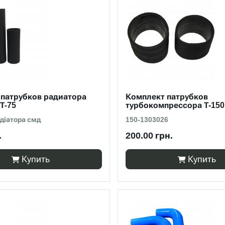
 патрубков радиатора
Комплект патрубков
Т-75
турбокомпрессора Т-150,
діатора смд
150-1303026
.
200.00 грн.
Купить
Купить