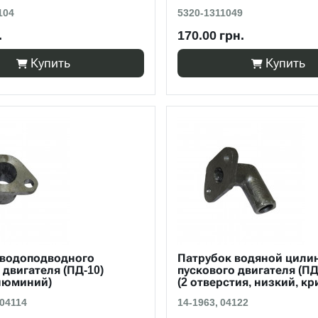
104
5320-1311049
.
170.00 грн.
Купить
Купить
 водоподводного
Патрубок водяной цили
 двигателя (ПД-10)
пускового двигателя (ПД
люминий)
(2 отверстия, низкий, кр
 04114
14-1963, 04122