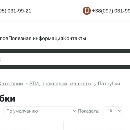
95) 031-99-21
+38(097) 031-9
злов
Полезная информация
Контакты
Категории
РТИ, прокладки, манжеты
Патрубки
бки
Показать: