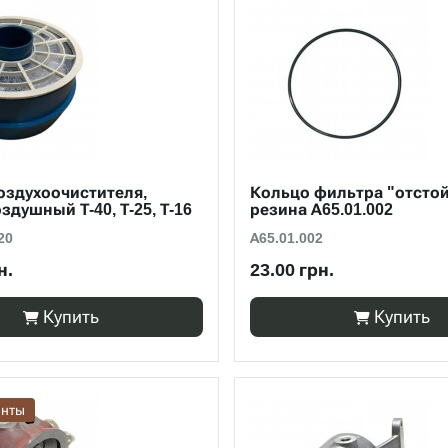
оздухоочистителя,
Кольцо фильтра "отсто
здушный Т-40, Т-25, Т-16
резина А65.01.002
20
А65.01.002
н.
23.00 грн.
Купить
Купить
анты