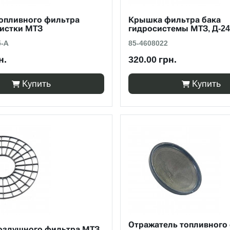
опливного фильтра
Крышка фильтра бака
чистки МТЗ
гидросистемы МТЗ, Д-24
5-А
85-4608022
н.
320.00 грн.
Купить
Купить
Отражатель топливного
оздушного фильтра МТЗ