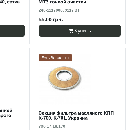
40, сетка
МТЗ тонкой очистки
240-1117000, 9117 ВТ
55.00 грн.
Купить
Есть Варианты
онкой
Секция фильтра масляного КПП
арого
К-700, К-701, Украина
700.17.16.170