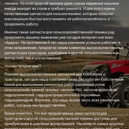
техники. По этой простой причине даже самые надежные машины
иногда выходят из строя и требуют ремонта. И для этого нужны
качественные запчасти для сельхозтехники, которые позволят
максимально быстро восстановить её работоспособность и
продолжить работу.
Именно такие запчасти для сельскохозяйственной техники рад
предложить вашему вниманию уже сегодня интернет-магазин
«Адара». На протяжении 6 лет наша компания успешно работает в
этом направлении, предлагая своим клиентам высококачественные
запчасти для тракторов, комбайнов и другой сельхозтехники, как
импортной, так и отечественной.
Что мы предлагаем?
Помимо высококачественных запчастей для комбайнов и
тракторов, сегодня наша компания также располагает собственной
базой для выполнения ремонтных работ различных узлов
сельскохозяйственной техники: насосов НШ, насосов-дозаторов,
гидроусилителей, гидрораспределителей и поршневых
гидроцилиндров. Впрочем, это лишь малая часть всех ремонтных
работ, которые мы предоставляем.
Важно отметить, что все предлагаемые нами запчасти для
тракторов и другой сельскохозяйственной техники доступны для
приобретения в широком ассортименте. Начиная от самых крупных
деталей и заканчивая самыми мелкими, у нас вы найдете всё, что