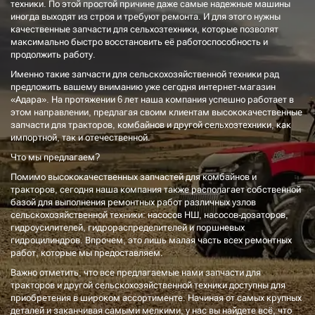
техники. По этой простой причине даже самые надежные машины
иногда выходят из строя и требуют ремонта. И для этого нужны
качественные запчасти для сельхозтехники, которые позволят
максимально быстро восстановить её работоспособность и
продолжить работу.
Именно такие запчасти для сельскохозяйственной техники рад
предложить вашему вниманию уже сегодня интернет-магазин
«Адара». На протяжении 6 лет наша компания успешно работает в
этом направлении, предлагая своим клиентам высококачественные
запчасти для тракторов, комбайнов и другой сельхозтехники, как
импортной, так и отечественной.
Что мы предлагаем?
Помимо высококачественных запчастей для комбайнов и
тракторов, сегодня наша компания также располагает собственной
базой для выполнения ремонтных работ различных узлов
сельскохозяйственной техники: насосов НШ, насосов-дозаторов,
гидроусилителей, гидрораспределителей и поршневых
гидроцилиндров. Впрочем, это лишь малая часть всех ремонтных
работ, которые мы предоставляем.
Важно отметить, что все предлагаемые нами запчасти для
тракторов и другой сельскохозяйственной техники доступны для
приобретения в широком ассортименте. Начиная от самых крупных
деталей и заканчивая самыми мелкими, у нас вы найдете всё, что