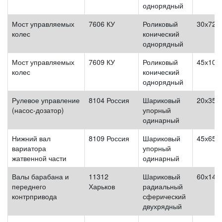
однорядный
Мост управляемых
7606 КУ
Роликовый
30х72х
колес
конический
однорядный
Мост управляемых
7609 КУ
Роликовый
45х100
колес
конический
однорядный
Рулевое управление
8104 Россия
Шариковый
20х35х
(насос-дозатор)
упорный
одинарный
Нижний вал
8109 Россия
Шариковый
45х65х
вариатора
упорный
жатвенной части
одинарный
Валы барабана и
11312
Шариковый
60х140
переднего
Харьков
радиальный
контрпривода
сферический
двухрядный