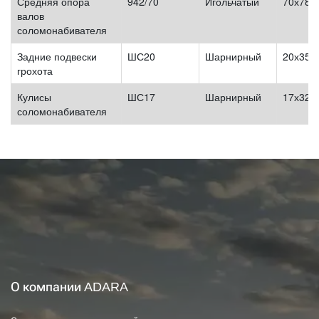
Средняя опора
942/70
Игольчатый
70х78х
валов
соломонабивателя
Задние подвески
ШС20
Шарнирный
20х35х
грохота
Кулисы
ШС17
Шарнирный
17х32х
соломонабивателя
О компании ADARA