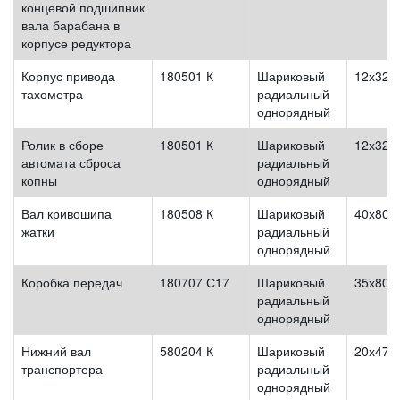
концевой подшипник
вала барабана в
корпусе редуктора
Корпус привода
180501 К
Шариковый
12х32х
тахометра
радиальный
однорядный
Ролик в сборе
180501 К
Шариковый
12х32х
автомата сброса
радиальный
копны
однорядный
Вал кривошипа
180508 К
Шариковый
40х80х
жатки
радиальный
однорядный
Коробка передач
180707 С17
Шариковый
35х80х
радиальный
однорядный
Нижний вал
580204 К
Шариковый
20х47х
транспортера
радиальный
однорядный