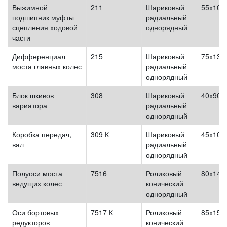
Выжимной
211
Шариковый
55х100
подшипник муфты
радиальный
сцепления ходовой
однорядный
части
Дифференциал
215
Шариковый
75х130
моста главных колес
радиальный
однорядный
Блок шкивов
308
Шариковый
40х90х
вариатора
радиальный
однорядный
Коробка передач,
309 К
Шариковый
45х100
вал
радиальный
однорядный
Полуоси моста
7516
Роликовый
80х140
ведущих колес
конический
однорядный
Оси бортовых
7517 К
Роликовый
85х150
редукторов
конический