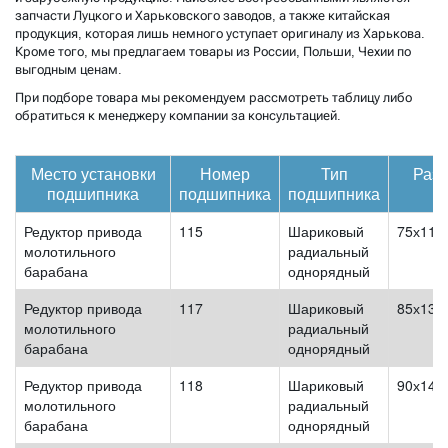
запчасти Луцкого и Харьковского заводов, а также китайская
продукция, которая лишь немного уступает оригиналу из Харькова.
Кроме того, мы предлагаем товары из России, Польши, Чехии по
выгодным ценам.
При подборе товара мы рекомендуем рассмотреть таблицу либо
обратиться к менеджеру компании за консультацией.
Место установки
Номер
Тип
Раз
подшипника
подшипника
подшипника
Редуктор привода
115
Шариковый
75х115
молотильного
радиальный
барабана
однорядный
Редуктор привода
117
Шариковый
85х130
молотильного
радиальный
барабана
однорядный
Редуктор привода
118
Шариковый
90х140
молотильного
радиальный
барабана
однорядный