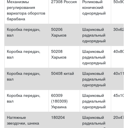
Механизмы
27308 Россия
Роликовый
50х90х
регулирования
конический
вариатора оборотов
однорядный
барабана
Коробка передач,
50206
Шариковый
30х62х
вал
Харьков
радиальный
однорядный
Коробка передач,
50208
Шариковый
40х80х
вал
Харьков
радиальный
однорядный
Коробка передач,
50408 китай
Шариковый
40х110
вал
радиальный
однорядный
Коробка передач,
60309
Шариковый
45х100
вал
(180309)
радиальный
Украина
однорядный
Натяжные
180204
Шариковый
20х47х
звездочки, шнека
радиальный