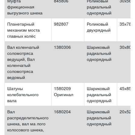
Муфта
845806
Роликовый
30х56х
фрикционная
радиальный
выгрузного шнека
однорядный
Планетарный
982807
Роликовый
35х78х
механизм моста
двухрядный
главных колёс
Вал коленчатый
1380306
Шариковый
30х80х
соломотряса
радиальный
ведущий, Вал
однорядный
коленчатый
соломотряса
ведомый
Шатуны
1580209
Шариковый
45х85х
колебательного
Оригинал
радиальный
вала
однорядный
Вал
1680204
Шариковый
20х52х
распределительного
радиальный
шнека, вал ма лого
однорядный
колосового шнека,