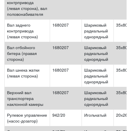
контрпривода
(левая сторона), вал
половонабивателя
Вал заднего
1680207
Шариковый
35х80х
контрпривода
радиальный
(левая сторона)
однорядный
Вал отбойного
1680207
Шариковый
35х80х
битера (правая
радиальный
сторона)
однорядный
Вал шнека жатки
1680207
Шариковый
35х80х
(левая сторона)
радиальный
однорядный
Верхний вал
1680207
Шариковый
35х80х
транспортера
радиальный
наклонной камеры
однорядный
Рулевое управление
942/20
Игольчатый
20х26х
(насос-дозатор)