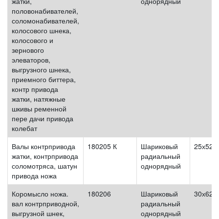
жатки,
однорядный
половонабивателей,
соломонабивателей,
колосового шнека,
колосового и
зернового
элеваторов,
выгрузного шнека,
приемного биттера,
контр привода
жатки, натяжные
шкивы ременной
пере дачи привода
колебат
Валы контрпривода
180205 К
Шариковый
25х52х
жатки, контрпривода
радиальный
соломотряса, шатун
однорядный
привода ножа
Коромысло ножа.
180206
Шариковый
30х62х
вал контрприводной,
радиальный
выгрузной шнек,
однорядный