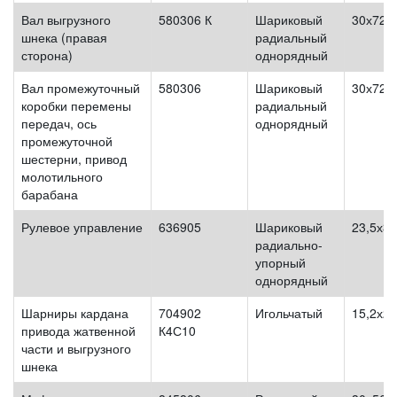
Вал выгрузного
580306 К
Шариковый
30х72х
шнека (правая
радиальный
сторона)
однорядный
Вал промежуточный
580306
Шариковый
30х72х
коробки перемены
радиальный
передач, ось
однорядный
промежуточной
шестерни, привод
молотильного
барабана
Рулевое управление
636905
Шариковый
23,5х36
радиально-
упорный
однорядный
Шарниры кардана
704902
Игольчатый
15,2х2
привода жатвенной
К4С10
части и выгрузного
шнека