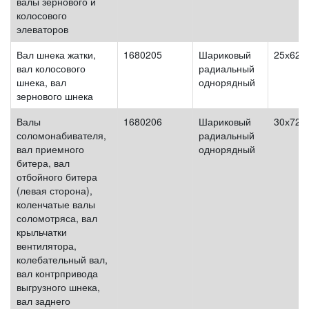
валы зернового и
колосового
элеваторов
Вал шнека жатки,
1680205
Шариковый
25х62х
вал колосового
радиальный
шнека, вал
однорядный
зернового шнека
Валы
1680206
Шариковый
30х72х
соломонабивателя,
радиальный
вал приемного
однорядный
битера, вал
отбойного битера
(левая сторона),
коленчатые валы
соломотряса, вал
крыльчатки
вентилятора,
колебательный вал,
вал контрпривода
выгрузного шнека,
вал заднего