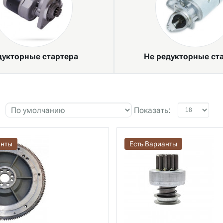
дукторные стартера
Не редукторные ст
Показать:
анты
Есть Варианты