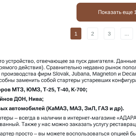
Показать еще 
1
2
3
...
то устройство, отвечающее за пуск двигателя. Данны
рямого действия). Сравнительно недавно рынок поп
 производства фирм Slovak, Jubana, Magneton и Deca
особны заменить собой стартеры устаревших конфигур
ров МТЗ, ЮМЗ, Т-25, Т-40, К-700;
йнов ДОН, Нива;
вых автомобилей (КаМАЗ, МАЗ, ЗиЛ, ГАЗ и др).
артеры – всегда в наличии в интернет-магазине «АДАР
анный. Также у нас можно заказать услугу реставрац
тартер просто – вы можете воспользоваться опцией бы