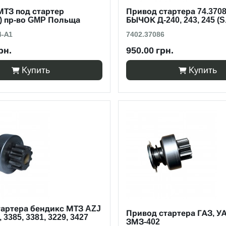
МТЗ под стартер
Привод стартера 74.3708
3) пр-во GMP Польща
БЫЧОК Д-240, 243, 245 (S.
4-А1
7402.37086
рн.
950.00 грн.
Купить
Купить
тартера бендикс МТЗ AZJ
Привод стартера ГАЗ, УА
, 3385, 3381, 3229, 3427
ЗМЗ-402