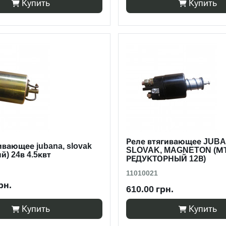
Купить
Купить
Реле втягивающее JUBA
ивающее jubana, slovak
SLOVAK, MAGNETON (М
й) 24в 4.5квт
РЕДУКТОРНЫЙ 12В)
11010021
рн.
610.00 грн.
Купить
Купить