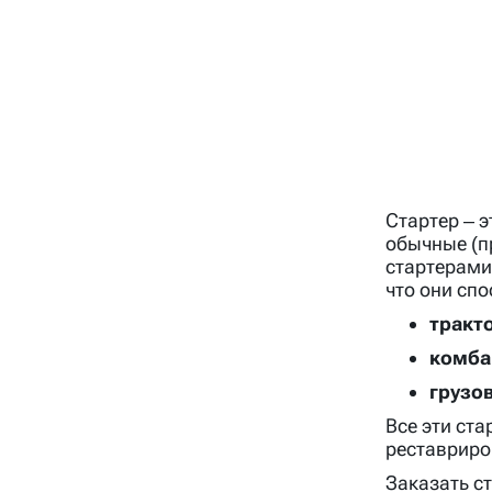
Стартер – э
обычные (п
стартерами
что они сп
тракто
комба
грузо
Все эти ст
реставриров
Заказать с