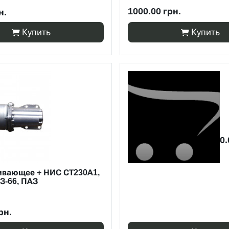
1000.00 грн.
н.
Купить
Купить
0.
ивающее + НИС СТ230А1,
АЗ-66, ПАЗ
рн.