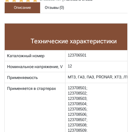
Описание
Отзывы (
0
)
Технические характеристики
123706501
Каталожный номер
12
Номинальное напряжение,
V
МТЗ, ГАЗ, ПАЗ, PRONAR, ХТЗ, ЛТЗ,
Применяемость
123708501;
Применяется в стартерах
123708502;
123708503;
123708504;
123708505;
123708506;
123708507;
123708508;
123708509;