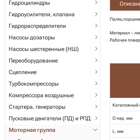
Гидроцилиндры
Описан
Гидроусилители, клапана
Палец поршне
Гидрораспределители
Материал – ле
Насосы дозаторы
Рабочая повер
Насосы шестеренные (НШ)
Переоборудование
Сцепление
Турбокомпрессоры
Компрессора воздушные
Каталожный 
Стартера, генераторы
Пусковые двигатели (ПД) и РПД
D нар, мм
Моторная группа
L, мм