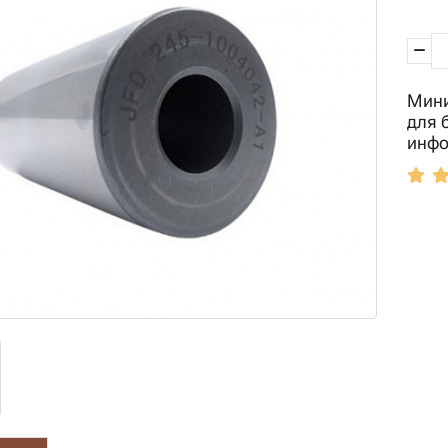
Мини
для 
инфо