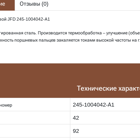
ие
Отзывы (
0
)
вой JFD 245-1004042-А1
гированная сталь. Производится термообработка – улучшение (объе
хность поршневых пальцев закаляется токами высокой частоты на г
Технические харак
245-1004042-А1
номер
42
92