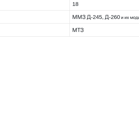
18
ММЗ Д-245, Д-260
и их мо
МТЗ