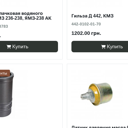
пачковая водяного
Гильза Д 442, КМЗ
З 236-238, ЯМЗ-238 АК
442-0102-01-70
3783
1202.00 грн.
.
Купить
Купить
анты
Датчик давления масла 