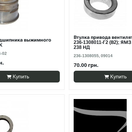
Втулка привода вентил
одшипника выжимного
236-1308011-Г2 (В2); ЯМЗ
К
238 НД
3-02
236-1308055, 09014
н.
70.00 грн.
Купить
Купить