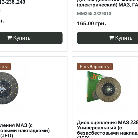
З-236..240
(электрический) МАЗ, Г
1
ММ355-3829010
н.
165.00 грн.
Купить
Купить
анты
Есть Варианты
Диск сцепления МАЗ 238
ления МАЗ (с
Универсальный (с
товыми накладками)
безасбестовыми наклад
 (JFD)