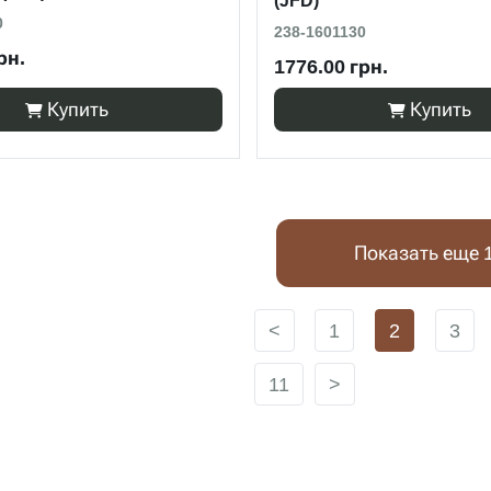
(JFD)
0
238-1601130
рн.
1776.00 грн.
Купить
Купить
Показать еще 
<
1
2
3
11
>