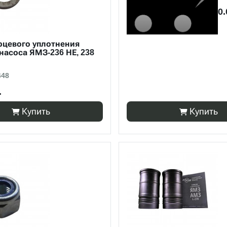
0.
рцевого уплотнения
насоса ЯМЗ-236 НЕ, 238
648
.
Купить
Купить