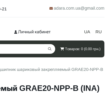
adara.com.ua@gmail.com
9-21
Личный кабинет
UA
RU
Товаров: 0 (0.00 грн.)
дшипник шариковый закрепляемый GRAE20-NPP-B
мый GRAE20-NPP-B (INA)