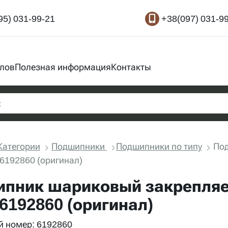
95) 031-99-21
+38(097) 031-9
злов
Полезная информация
Контакты
Категории
Подшипники
Подшипники по типу
По
 6192860 (оригинал)
пник шариковый закрепляе
 6192860 (оригинал)
 номер: 6192860