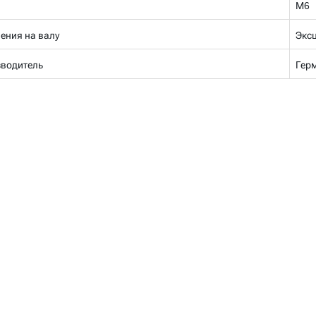
М6
ения на валу
Эксц
зводитель
Гер