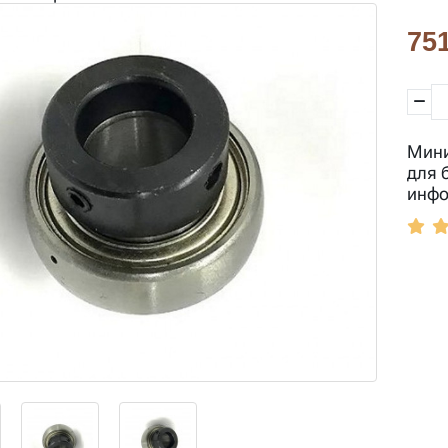
751
Мини
для 
инфо