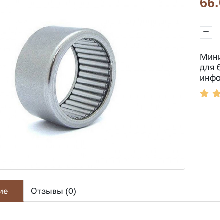
66.
Мини
для 
инфо
ие
Отзывы (
0
)