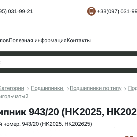
95) 031-99-21
+38(097) 031-9
злов
Полезная информация
Контакты
Категории
Подшипники
Подшипники по типу
По
игольчатый
пник 943/20 (HK2025, НК202
 номер: 943/20 (HK2025, НК202625)