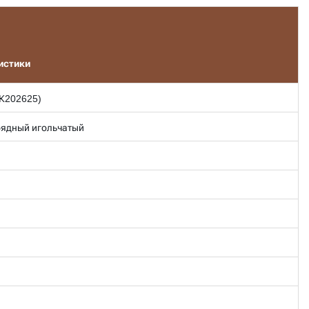
истики
НК202625)
ядный игольчатый