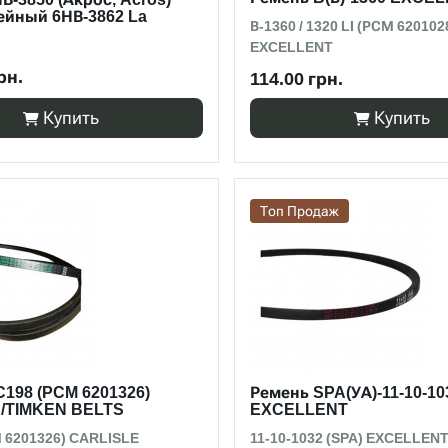
ейный 6НВ-3862 La
В-1360 / 1320 LI (РСМ 620102
EXCELLENT
рн.
114.00 грн.
Купить
Купить
Топ Продаж
198 (PCM 6201326)
Ремень SPA(УА)-11-10-10
/TIMKEN BELTS
EXCELLENT
 6201326) CARLISLE
11-10-1032 (SPA) EXCELLEN