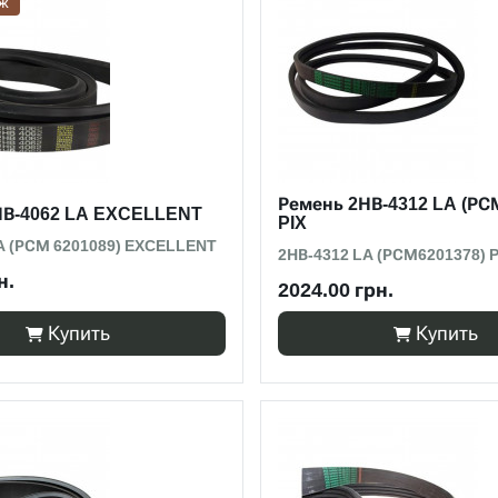
аж
Ремень 2НВ-4312 LA (РС
НВ-4062 LA EXCELLENT
PIX
A (РСМ 6201089) EXCELLENT
2НВ-4312 LA (РСМ6201378) P
н.
2024.00 грн.
Купить
Купить