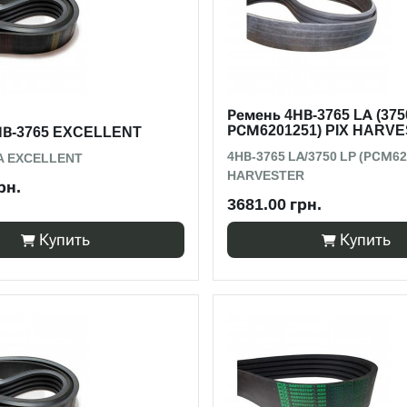
Ремень 4НВ-3765 LА (375
РСМ6201251) PIX HARV
НВ-3765 EXCELLENT
4НВ-3765 LА/3750 LP (РСМ62
LA EXCELLENT
HARVESTER
рн.
3681.00 грн.
Купить
Купить