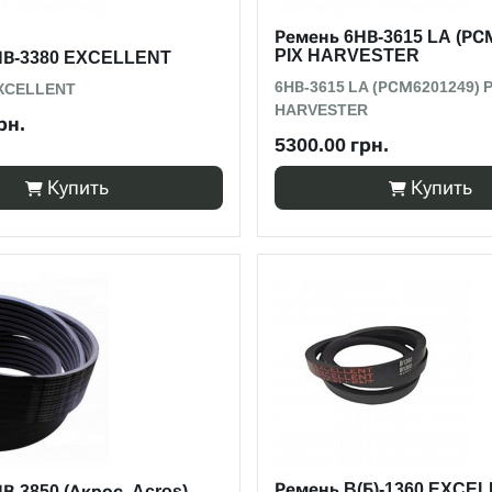
Ремень 6НВ-3615 LA (РС
PIX HARVESTER
НВ-3380 EXCELLENT
6НВ-3615 LA (РСМ6201249) P
EXCELLENT
HARVESTER
рн.
5300.00 грн.
Купить
Купить
Ремень B(Б)-1360 EXCE
В-3850 (Акрос, Acros)