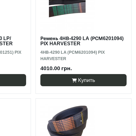
0 LP/
Ремень 4НВ-4290 LA (РСМ6201094)
ESTER
PIX HARVESTER
01251) PIX
4НВ-4290 LA (РСМ6201094) PIX
HARVESTER
4010.00 грн.
Купить