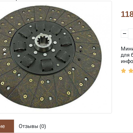
118
Мини
для 
инфо
ие
Отзывы (
0
)