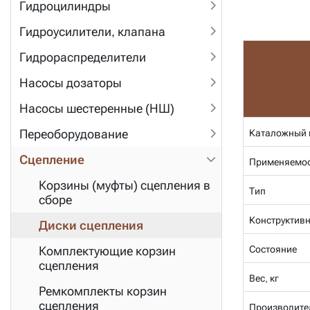
Гидроцилиндры
Гидроусилители, клапана
Гидрораспределители
Насосы дозаторы
Насосы шестеренные (НШ)
Переоборудование
Каталожный 
Сцепление
Применяемос
Корзины (муфты) сцепления в
Тип
сборе
Конструктивн
Диски сцепления
Состояние
Комплектующие корзин
сцепления
Вес, кг
Ремкомплекты корзин
сцепления
Производите