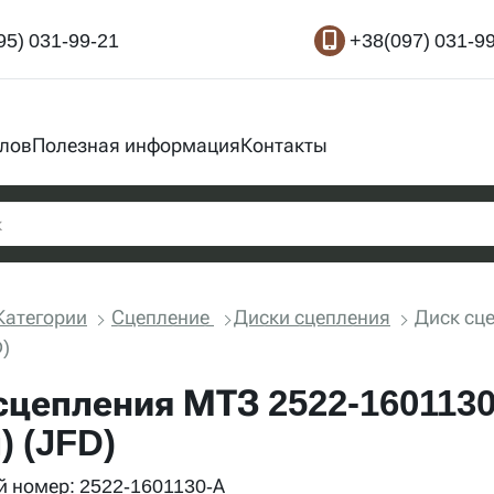
95) 031-99-21
+38(097) 031-9
злов
Полезная информация
Контакты
Категории
Сцепление
Диски сцепления
Диск сц
D)
сцепления МТЗ 2522-1601130
) (JFD)
 номер: 2522-1601130-А