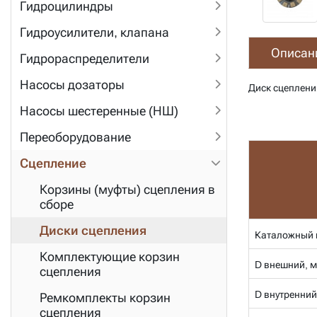
Гидроцилиндры
Гидроусилители, клапана
Описан
Гидрораспределители
Насосы дозаторы
Диск сцеплени
Насосы шестеренные (НШ)
Переоборудование
Сцепление
Корзины (муфты) сцепления в
сборе
Диски сцепления
Каталожный 
Комплектующие корзин
D внешний, 
сцепления
D внутренний
Ремкомплекты корзин
сцепления