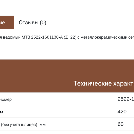
ие
Отзывы (
0
)
я ведомый МТЗ 2522-1601130-А (Z=22) с металлокерамическими с
Технические харак
2522-
номер
420
мм
60
 (без учета шлицев), мм