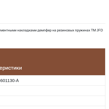
егментными накладками демпфер на резиновых пружинах ТМ JFD
теристики
1601130-А