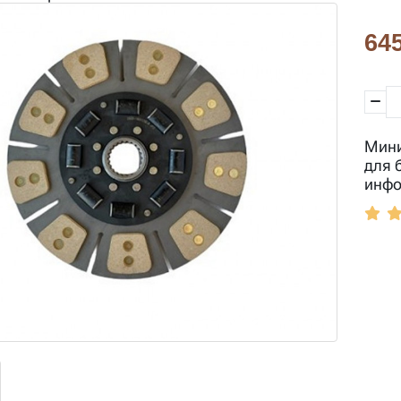
645
Мини
для 
инфо