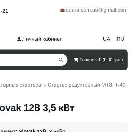
adara.com.ua@gmail.com
9-21
Личный кабинет
UA
RU
Товаров: 0 (0.00 грн.)
кторные стартера
Стартер редукторный МТЗ, Т-40
ovak 12В 3,5 кВт
риант:
Slovak 12В, 3,5кВт