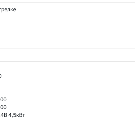
трелке
0
000
000
4В 4,5кВт