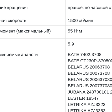
ние вращения
правое, по часовой с
ая скорость
1500 об/мин
момент (максимальный)
55 Н*м
5,9
меняемые аналоги
BATE
7402.3708
BATE
CT230P-37080
BELARUS
20063708
BELARUS
20073708
BELARUS
20063708
BELARUS
20073708
JUBANA
243708101 2
LESTER
18547
LETRIKA
AZJ3223
LETRIKA
AZJ3353