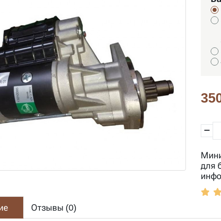
350
Мини
для 
инфо
ие
Отзывы (
0
)