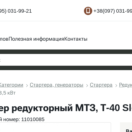
95) 031-99-21
+38(097) 031-9
злов
Полезная информация
Контакты
Категории
Стартера, генераторы
Стартера
Реду
3,5 кВт
ер редукторный МТЗ, Т-40 Sl
 номер: 11010085
Ва