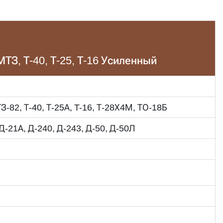
МТЗ, Т-40, Т-25, Т-16 Усиленный
-82, Т-40, Т-25А, T-16, Т-28Х4М, ТО-18Б
 Д-21А, Д-240, Д-243, Д-50, Д-50Л