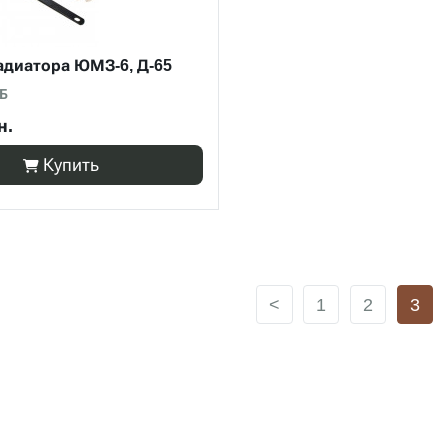
адиатора ЮМЗ-6, Д-65
 Б
н.
Купить
<
1
2
3