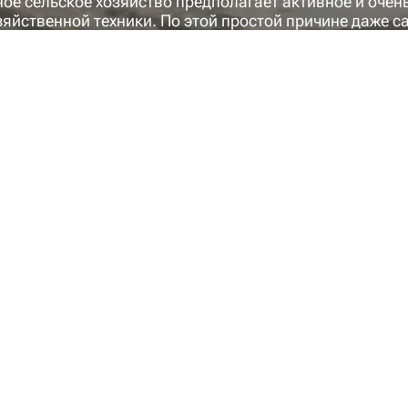
ое сельское хозяйство предполагает активное и очен
зяйственной техники. По этой простой причине даже 
емонта. И для этого нужны качественные запчасти дл
сстановить её работоспособность и продолжить работ
кие запчасти для сельскохозяйственной техники рад 
Адара». На протяжении 6 лет наша компания успешно 
ысококачественные запчасти для тракторов, комбайно
нной.
едлагаем?
сококачественных запчастей для комбайнов и тракто
ой базой для выполнения ремонтных работ различных 
озаторов, гидроусилителей, гидрораспределителей и 
ть всех ремонтных работ, которые мы предоставляем.
тить, что все предлагаемые нами запчасти для тракт
для приобретения в широком ассортименте. Начиная 
 нас вы найдете всё, что может понадобиться для бы
ее состояние.