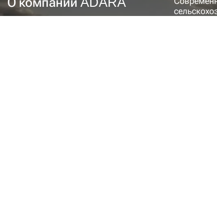
О компании ADARA
Современн
сельскохо
требуют р
быстро во
Именно та
магазин «
клиентам в
отечестве
Что мы пр
Помимо вы
собственн
насосов-д
малая час
Важно отме
доступны 
мелкими, у
её в рабоч