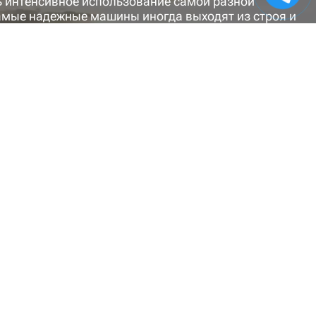
ь интенсивное использование самой разной
самые надежные машины иногда выходят из строя и
я сельхозтехники, которые позволят максимально
у.
предложить вашему вниманию уже сегодня интернет-
работает в этом направлении, предлагая своим
в и другой сельхозтехники, как импортной, так и
ров, сегодня наша компания также располагает
узлов сельскохозяйственной техники: насосов НШ,
поршневых гидроцилиндров. Впрочем, это лишь
оров и другой сельскохозяйственной техники
от самых крупных деталей и заканчивая самыми
строго восстановления вашей техники и приведения