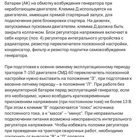
батареи (АК) на обмотку возбуждения генератора при
неработающем двигателе. Клемма Д используется на
двигателях, имеющих прямой стартерный запуск, для
подключения реле блокировки стартера. На дизелях,
запускаемых пусковым двигателем, клемма Д должна быть
закрыта колпачком. Блок регулятора напряжения включает в
себя корпус (поз. 4) регулятора интегрального устройства с
радиатором, резистор переключателя посезонной настройки,
конденсатор, фильтр и резистор подпитки самовозбуждения
генератора.
При подготовке к осенне-зимнему эксплуатационному периоду
траторов Т-150 двигателя СМД-60 переключатель посезонной
настройки нужно выставить на положение “З”, при подготовке к
весенне-летнему периоду – в положение “Л”. При работе без
аккумуляторной батареи перед эксплуатацией генератор, если
это необходимо, нужно возбудить кратковременным
приложением напряжения (при постоянном токе) не более 13 В.
При этом к клемме “В” подключается “плюс” источника
постоянного тока, а к “массе” – “минус”. При неправильном
подключении питания возможна неисправность интегрального
регулятора напряжения. Чтобы избежать поломки регулятора
при проведении на тракторе сварочных работ, необходимо
отключить от выводов “В” и “Д” провода.