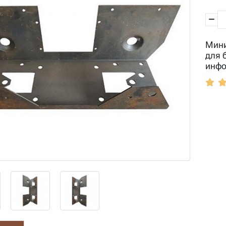
Мини
для 
инфо