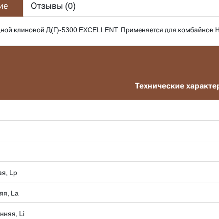
ие
Отзывы (
0
)
ной клиновой Д(Г)-5300 EXCELLENT. Применяется для комбайнов Н
Технические характе
я, Lp
яя, La
нняя, Li