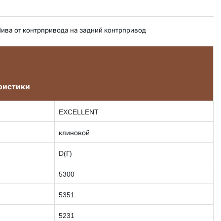
ива от контрпривода на задний контрпривод
ристики
EXCELLENT
клиновой
D(Г)
5300
5351
5231