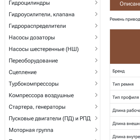
Гидроцилиндры
Описан
Гидроусилители, клапана
Ремень привод
Гидрораспределители
Насосы дозаторы
Насосы шестеренные (НШ)
Переоборудование
Бренд
Сцепление
Турбокомпрессоры
Тип ремня
Компрессора воздушные
Тип профиля
Стартера, генераторы
Длина рабоча
Пусковые двигатели (ПД) и РПД
Длина внешн
Моторная группа
Длина внутре