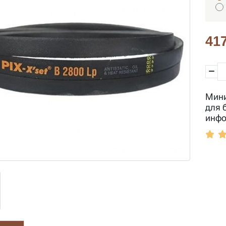
417
Мини
для 
инфо