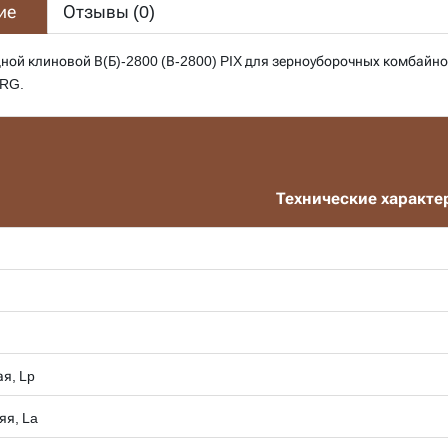
ие
Отзывы (
0
)
дной клиновой В(Б)-2800 (В-2800) PIX для зерноуборочных комб
RG.
Технические характе
я, Lp
яя, La