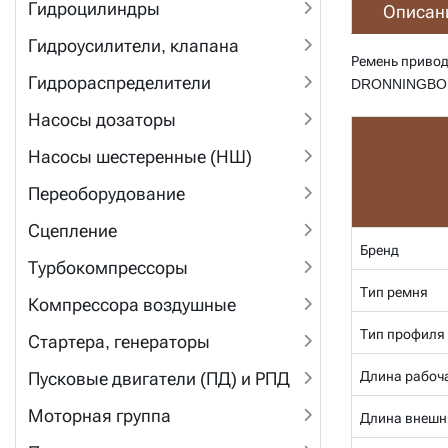
Гидроцилиндры
Описан
Гидроусилители, клапана
Ремень приво
Гидрораспределители
DRONNINGBO
Насосы дозаторы
Насосы шестеренные (НШ)
Переоборудование
Сцепление
Бренд
Турбокомпрессоры
Тип ремня
Компрессора воздушные
Тип профиля
Стартера, генераторы
Длина рабоча
Пусковые двигатели (ПД) и РПД
Моторная группа
Длина внешн