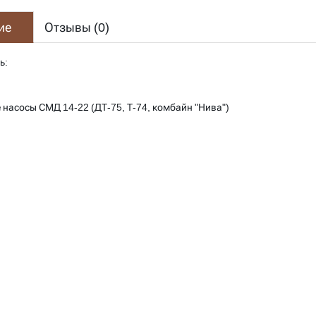
ие
Отзывы (
0
)
ь:
насосы СМД 14-22 (ДТ-75, Т-74, комбайн "Нива")