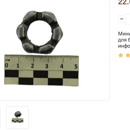
22.
Мини
для 
инфо