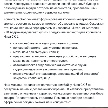
влаги. Конструкция содержит металлический закрытый бункер с
размещенным внутри ротором измельчителя, просеивающими
элементами, отделяющими зерно от соломы.
Копнитель обеспечивает формирование копен из незерновой части
урожая, состоит из камеры, которая образована днищем, боковыми
стенками, верхним перекрытием и клапаном. Интернет-магазин
«ТК Адара» предлагает купить следующие запчасти для копнителя
Нива СК-5:
соломонабиватель – для уплотнения соломы;
половонабиватель – для уплотнения половы;
механизм для выгрузки копны;
предохранительно-выгружающее устройство – защищает
механизмы копнителя от перегрузок;
автоматическая гидравлическая система с двумя
гидроцилиндрами – закрытия клапана и днища;
электрический сигнализатор, оповещающий об открытии/
закрытии клапана/днища.
Наш магазин предлагает запчасти к комбайну Нива СК-5 по
доступным ценам с доставкой по Украине. В каталоге представлены
запчасти с описанием и характеристиками для правильного выбора
товара. Предоставляем гарантии. Помощь в подборе деталей,
оформлении покупки окажет наш консультант.