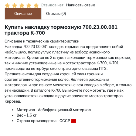
Отзывов нет
|
Написать отзыв
Описание
Отзывы (
0
)
Купить накладку тормозную 700.23.00.081
трактора К-700
Описание и технические характеристики
Накладка 700.23.00.081 колодок тормозных представляет собой
небольшую, полукруглую пластину из асбофрикционного
материала. Крепится по 2 штуке на колодки тормозные как верхние,
так и нижние установленные на мостах тракторов К-700, К-701
производства петербургского тракторного завода ПТЗ.
Предназначены для создания хорошей силы трения и
соответственно торможения колес. Является расходным
материалом и при износе меняется не вся колодка в сборе, а только
эти накладки. В
каталоге К-700
Вы можете посмотреть, где и как
устанавливаются накладка и другие запчасти мостов тракторов
Кировец.
Материал
- Асбофрикционный материал
Вес
- 1,6 кг
Страна производства
- СССР