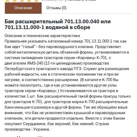
Описание
Отзывы (
0
)
Бак расширительный 701.13.00.040 или
701.13.11.000-1 водяной в сборе
Описание и технические характеристики
Правильнее указывать каталожный номер 701.13.11.000-1 так как
бак идет "голый" - без паровоздушного клапана. Представляет
собой металлическую деталь объемной формы, устанавливается в
системе охлаждения тракторов серии «Кировец» К-701, с
двигателем ЯМЗ-240 (12-ти цилиндровым) производства
Петербургского тракторного завода ПТЗ. Служит для размещения
рабочей жидкости, как в статическом положении так и при ее
нагреве, а соответственно расширении. (
В каталоге К-700
Вы
можете посмотреть, где и как устанавливаются другие узлы
тракторов серии «Кировец».) Устанавливается на тракторе в
количестве 1 шт. Бак расширительный такой формы присущ только
для тракторов К-701, для тракторов марки
К-700 расширительные
баки
меньшего размера и другой формы. Так же обращаем ваше
внимание, что бак не укомплектован крышкой и паравоздушным
клапаном, эти детали продаются отдельно. Вместе с этим баком
покупают Сердцевина, бак верхний, бак нижний. Страна
производства - Украина.