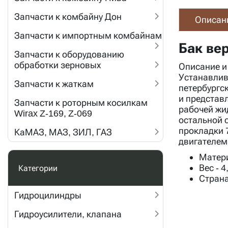
Запчасти к комбайну Дон
Описан
Запчасти к импортным комбайнам
Бак ве
Запчасти к оборудованию
обработки зерновых
Описание и
Устанавлив
Запчасти к жаткам
петербургс
и представ
Запчасти к роторным косилкам
рабочей жи
Wirax Z-169, Z-069
остальной 
прокладки 7
КаМАЗ, МАЗ, ЗИЛ, ГАЗ
двигателем
Матер
Вес
- 4
Категории
Страна
Гидроцилиндры
Гидроусилители, клапана