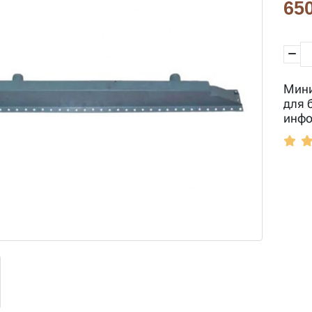
650
Мини
для 
инфо