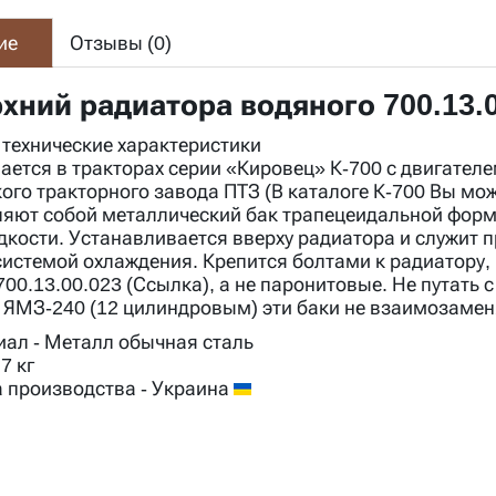
ие
Отзывы (
0
)
рхний радиатора водяного 700.13.0
 технические характеристики
ается в тракторах серии «Кировец» К-700 с двигател
кого тракторного завода ПТЗ (В
каталоге К-700
Вы може
ляют собой металлический бак трапецеидальной форм
дкости. Устанавливается вверху радиатора и служит
системой охлаждения. Крепится болтами к радиатору,
00.13.00.023 (Ссылка), а не паронитовые. Не путать 
 ЯМЗ-240 (12 цилиндровым) эти баки не взаимозаме
иал
- Металл обычная сталь
,7 кг
 производства
- Украина