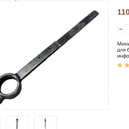
110
Мини
для 
инфо