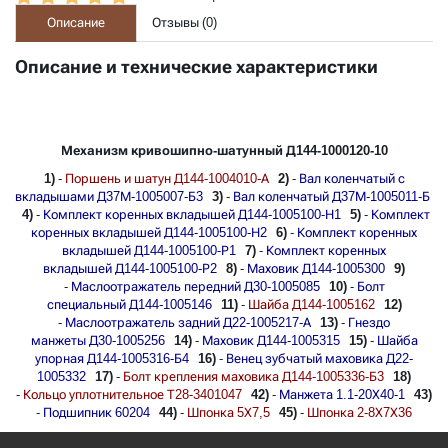
Описание
Отзывы (
0
)
Описание и технические характеристики
Механизм кривошипно-шатунный Д144-1000120-10
1)
-
Поршень и шатун Д144-1004010-А
2)
-
Вал коленчатый с
вкладышами Д37М-1005007-Б3
3)
-
Вал коленчатый Д37М-1005011-Б
4)
-
Комплект коренных вкладышей Д144-1005100-Н1
5)
-
Комплект
коренных вкладышей Д144-1005100-Н2
6)
-
Комплект коренных
вкладышей Д144-1005100-Р1
7)
-
Комплект коренных
вкладышей Д144-1005100-Р2
8)
-
Маховик Д144-1005300
9)
-
Маслоотражатель передний Д30-1005085
10)
-
Болт
специальный Д144-1005146
11)
-
Шайба Д144-1005162
12)
-
Маслоотражатель задний Д22-1005217-А
13)
-
Гнездо
манжеты Д30-1005256
14)
-
Маховик Д144-1005315
15)
-
Шайба
упорная Д144-1005316-Б4
16)
-
Венец зубчатый маховика Д22-
1005332
17)
-
Болт крепления маховика Д144-1005336-Б3
18)
-
Кольцо уплотнительное Т28-3401047
42)
-
Манжета 1.1-20Х40-1
43)
-
Подшипник 60204
44)
-
Шпонка 5Х7,5
45)
-
Шпонка 2-8Х7Х36