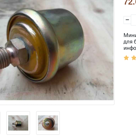
72.
Мини
для 
инфо