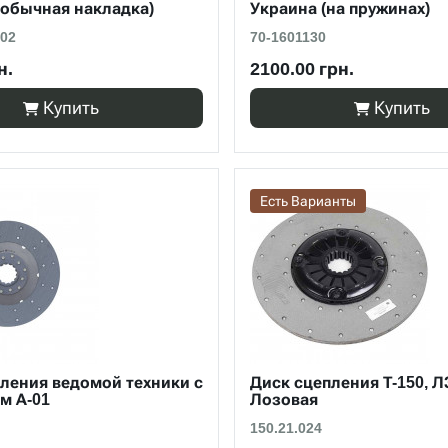
 обычная накладка)
Украина (на пружинах)
-02
70-1601130
н.
2100.00 грн.
Купить
Купить
Есть Варианты
ления ведомой техники с
Диск сцепления Т-150, Л
м А-01
Лозовая
150.21.024