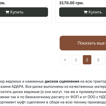
рн.
3170.00 грн.
Купить
Купить
Показать еще 
<
1
2
3
бор ведомых и нажимных
дисков сцепления
на всю тракто
газине АДАРА
. Все диски выполнены из качественных матер
платить диски ведомые (а они могут, так же и промежуточн
чении так и по безналичному расчету от ФОП и от ООО с НД
ортимент муфт сцепления в сборе на всю технику производ