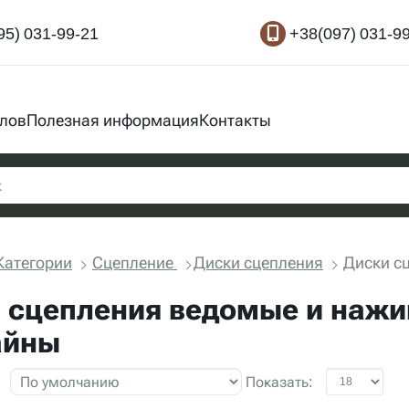
95) 031-99-21
+38(097) 031-9
злов
Полезная информация
Контакты
Категории
Сцепление
Диски сцепления
Диски сц
 сцепления ведомые и нажи
айны
Показать: