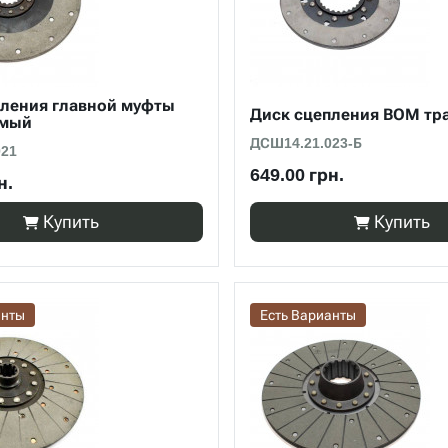
пления главной муфты
Диск сцепления ВОМ тра
омый
ДСШ14.21.023-Б
021
649.00 грн.
н.
Купить
Купить
анты
Есть Варианты