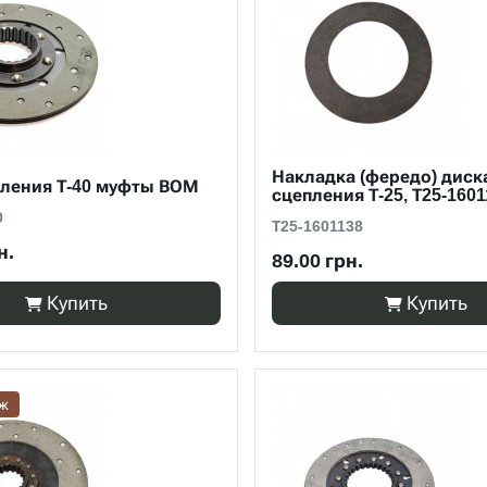
Накладка (фередо) диск
пления Т-40 муфты ВОМ
сцепления Т-25, Т25-160
0
Т25-1601138
н.
89.00 грн.
Купить
Купить
аж