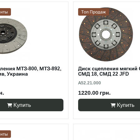
анты
Топ Продаж
ления МТЗ-800, МТЗ-892,
Диск сцепления мягкий 
в, Украина
СМД 18, СМД 22 JFD
А52.21.000
н.
1220.00 грн.
Купить
Купить
анты