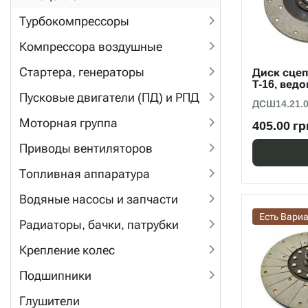
Турбокомпрессоры
Компрессора воздушные
Стартера, генераторы
Диск сце
Т-16, вед
Пусковые двигатели (ПД) и РПД
ДСШ14.21.
Моторная группа
405.00 гр
Приводы вентиляторов
Топливная аппаратура
Водяные насосы и запчасти
Есть Вари
Радиаторы, бачки, патрубки
Крепление колес
Подшипники
Глушители